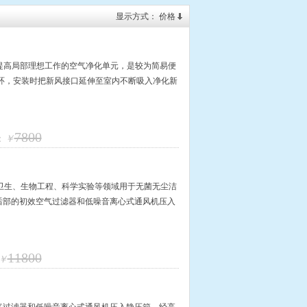
显示方式：
价格
一种提高局部理想工作的空气净化单元，是较为简易便
环，安装时把新风接口延伸至室内不断吸入净化新
7800
：
￥
是医药卫生、生物工程、科学实验等领域用于无菌无尘洁
/后部的初效空气过滤器和低噪音离心式通风机压入
11800
￥