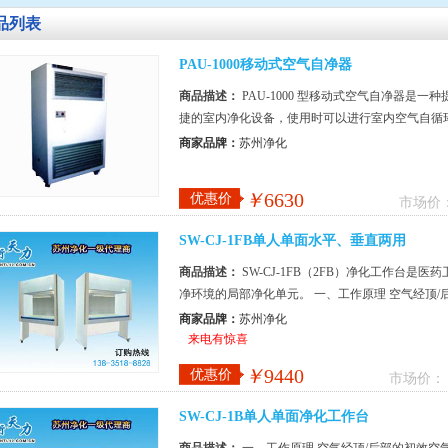
品列表
PAU-1000移动式空气自净器
商品描述：
PAU-1000 型移动式空气自净器是
捷的室内净化设备，使用时可以进行室内空气自循
风，是目前医院，药厂，科学实验单...
商家品牌：
苏州净化
￥
6630
优惠价
市场价
SW-CJ-1FB单人单面水平、垂直两用
商品描述：
SW-CJ-1FB（2FB）净化工作台
净环境的局部净化单元。 一、工作原理 空气经顶
静压箱，经高效空气过滤器在上侧...
商家品牌：
苏州净化
来电有惊喜
￥
9440
优惠价
市场价：
SW-CJ-1B单人单面净化工作台