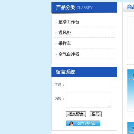
商
产品分类
CLASSFY
超净工作台
通风柜
采样车
空气自净器
留言系统
主题：
内容：