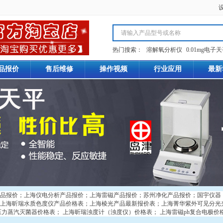
热门搜索：
溶解氧分析仪
0.01mg电子
品报价
售后维修
操作视频
行业应用
最新
品报价
；
上海仪电分析产品报价
；
上海雷磁产品报价
；
苏州净化产品报价
；
国宇仪器
上海昕瑞水质色度仪产品价格表
；
上海棱光产品最新报价表
；
上海菁华紫外可见分光
压力蒸汽灭菌器价格表
；
上海昕瑞浊度计（浊度仪）价格表
；
上海雷磁ph复合电极价