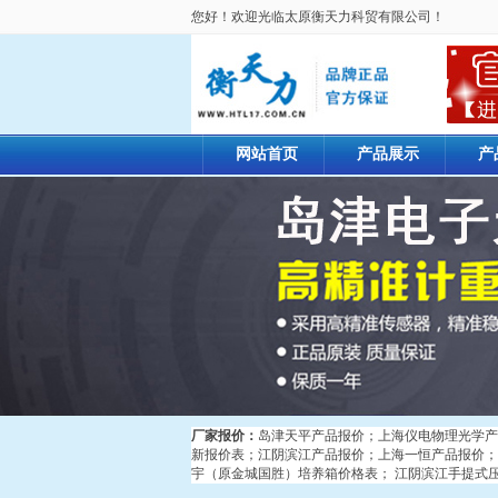
您好！欢迎光临太原衡天力科贸有限公司！
网站首页
产品展示
产
厂家报价：
岛津天平产品报价
；
上海仪电物理光学产
新报价表
；
江阴滨江产品报价
；
上海一恒产品报价
；
宇（原金城国胜）培养箱价格表
；
江阴滨江手提式