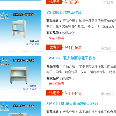
￥
3360
优惠价
市场价
VS-1300U 洁净工作台
商品描述：
产品介绍： 这是一种新型的垂直单向
制药、化学实验等各个领域。 特点： 1、垂直流
及操作异味对人体的刺激。 2、采...
商家品牌：
苏州净化
来电有惊喜
￥
10360
优惠价
市场价：
SW-CJ-1C双人单面净化工作台
商品描述：
产品介绍： 水平单向流形净化工作台
电子、国防、精密仪器、仪表、制药等行业。 特点
2、采用可调风量风机系统，电器采...
商家品牌：
苏州净化
来电有惊喜
￥
11840
优惠价
市场价：
SW-CJ-1BU单人单面净化工作台
商品描述：
产品介绍： 水平单向流形净化工作台