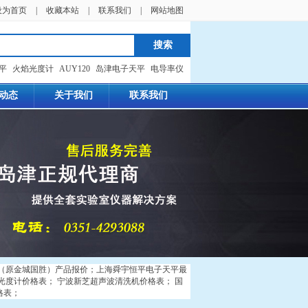
设为首页
|
收藏本站
|
联系我们
|
网站地图
天平
火焰光度计
AUY120
岛津电子天平
电导率仪
动态
关于我们
联系我们
（原金城国胜）产品报价
；
上海舜宇恒平电子天平最
光度计价格表
；
宁波新芝超声波清洗机价格表
；
国
格表
；