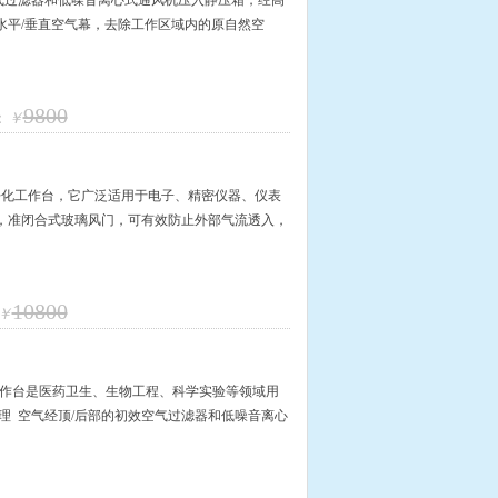
气过滤器和低噪音离心式通风机压入静压箱，经高
水平/垂直空气幕，去除工作区域内的原自然空
9800
：
￥
净化工作台，它广泛适用于电子、精密仪器、仪表
形，准闭合式玻璃风门，可有效防止外部气流透入，
10800
￥
1D净化工作台是医药卫生、生物工程、科学实验等领域用
理 空气经顶/后部的初效空气过滤器和低噪音离心