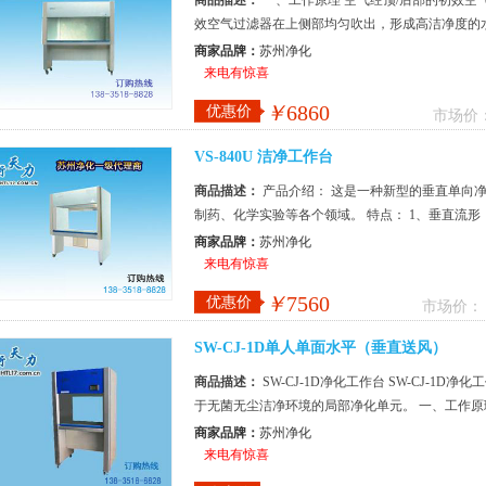
商品描述：
一、工作原理 空气经顶/后部的初效空
效空气过滤器在上侧部均匀吹出，形成高洁净度的
气，开机后五分钟即达到理想的高洁净...
商家品牌：
苏州净化
来电有惊喜
￥
6860
优惠价
市场价
VS-840U 洁净工作台
商品描述：
产品介绍： 这是一种新型的垂直单向
制药、化学实验等各个领域。 特点： 1、垂直流
及操作异味对人体的刺激。 2、采...
商家品牌：
苏州净化
来电有惊喜
￥
7560
优惠价
市场价：
SW-CJ-1D单人单面水平（垂直送风）
商品描述：
SW-CJ-1D净化工作台 SW-CJ-
于无菌无尘洁净环境的局部净化单元。 一、工作原
式通风机压入静压箱，经...
商家品牌：
苏州净化
来电有惊喜