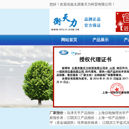
您好！欢迎光临太原衡天力科贸有限公司！
网站首页
产品展示
产
厂家报价：
岛津天平产品报价
；
上海仪电物理光学产
新报价表
；
江阴滨江产品报价
；
上海一恒产品报价
；
宇（原金城国胜）培养箱价格表
；
江阴滨江手提式