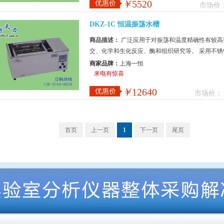
￥
5520
优惠价
市场价
DKZ-1C 恒温振荡水槽
商品描述：
广泛应用于对振荡和温度精确性有较高
交、化学和生化反应、酶和组织研究等。 采用不锈
控制器，控温精确可靠，带定时。 ...
商家品牌：
上海一恒
来电有惊喜
￥
12640
优惠价
市场价：
首页
上一页
1
下一页
尾页