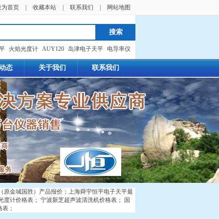
设为首页
|
收藏本站
|
联系我们
|
网站地图
天平
火焰光度计
AUY120
岛津电子天平
电导率仪
动态
关于我们
联系我们
（原金城国胜）产品报价
；
上海舜宇恒平电子天平最
光度计价格表
；
宁波新芝超声波清洗机价格表
；
国
格表
；