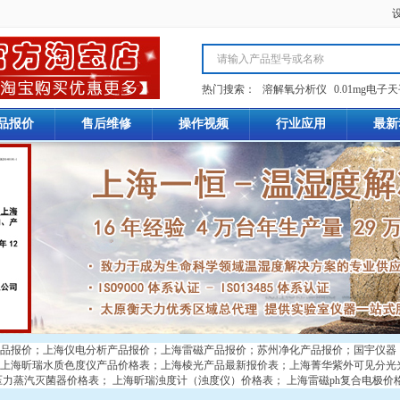
热门搜索：
溶解氧分析仪
0.01mg电子
品报价
售后维修
操作视频
行业应用
最新
品报价
；
上海仪电分析产品报价
；
上海雷磁产品报价
；
苏州净化产品报价
；
国宇仪器
上海昕瑞水质色度仪产品价格表
；
上海棱光产品最新报价表
；
上海菁华紫外可见分光
压力蒸汽灭菌器价格表
；
上海昕瑞浊度计（浊度仪）价格表
；
上海雷磁ph复合电极价