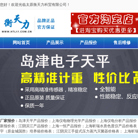
您好！欢迎光临太原衡天力科贸有限公司！
网站首页
产品展示
产品报价
售后维修
厂家报价：
岛津天平产品报价
；
上海仪电物理光学产品报价
；
上海仪电分析产品报价
新报价表
；
江阴滨江产品报价
；
上海一恒产品报价
；
上海昕瑞水质色度仪产品价格表
宇（原金城国胜）培养箱价格表
；
江阴滨江手提式压力蒸汽灭菌器价格表
；
上海昕