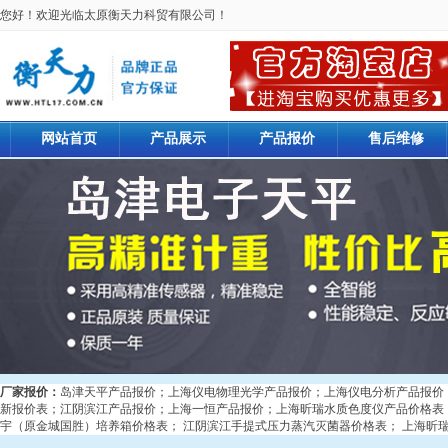
您好！欢迎光临太原衡天力科贸有限公司！
网站首页
产品展示
产品报价
售后维修
厂家报价：
岛津天平产品报价
；
上海仪电物理光学产品报价
；
上海仪电分析产品报价
新报价表
；
江阴滨江产品报价
；
上海一恒产品报价
；
上海昕瑞水质色度仪产品价格表
宇（原金城国胜）培养箱价格表
；
江阴滨江手提式压力蒸汽灭菌器价格表
；
上海昕