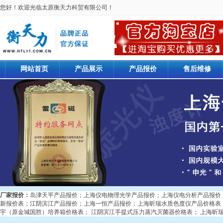
您好！欢迎光临太原衡天力科贸有限公司！
网站首页
产品展示
产品报价
售后维修
厂家报价：
岛津天平产品报价
；
上海仪电物理光学产品报价
；
上海仪电分析产品报价
新报价表
；
江阴滨江产品报价
；
上海一恒产品报价
；
上海昕瑞水质色度仪产品价格表
宇（原金城国胜）培养箱价格表
；
江阴滨江手提式压力蒸汽灭菌器价格表
；
上海昕