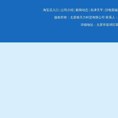
淘宝店入口
|
公司介绍
|
新闻动态
|
岛津天平
|
仪电雷磁
版权所有：太原衡天力科贸有限公司 联系人：蔡经理 联系电
详细地址：太原市迎泽区双塔