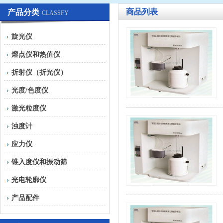
商品列表
产品分类
CLASSFY
旋光仪
熔点仪和热值仪
折射仪（折光仪）
光度/色度仪
激光粒度仪
浊度计
应力仪
锥入度仪和振动筛
光电轮廓仪
产品配件