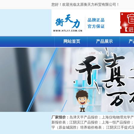
您好！欢迎光临太原衡天力科贸有限公司！
网站首页
产品展示
产
厂家报价：
岛津天平产品报价
；
上海仪电物理光学产
新报价表
；
江阴滨江产品报价
；
上海一恒产品报价
；
宇（原金城国胜）培养箱价格表
；
江阴滨江手提式