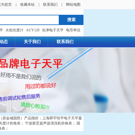
设为首页
|
收藏本站
|
联系我们
|
网站地图
天平
火焰光度计
AUY120
岛津电子天平
电导率仪
动态
关于我们
联系我们
（原金城国胜）产品报价
；
上海舜宇恒平电子天平最
光度计价格表
；
宁波新芝超声波清洗机价格表
；
国
格表
；