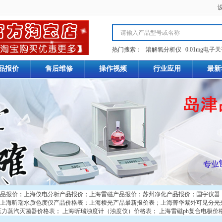
热门搜索：
溶解氧分析仪
0.01mg电子
品报价
售后维修
操作视频
行业应用
最新
品报价
；
上海仪电分析产品报价
；
上海雷磁产品报价
；
苏州净化产品报价
；
国宇仪器
上海昕瑞水质色度仪产品价格表
；
上海棱光产品最新报价表
；
上海菁华紫外可见分光
压力蒸汽灭菌器价格表
；
上海昕瑞浊度计（浊度仪）价格表
；
上海雷磁ph复合电极价