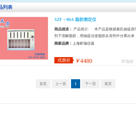
品列表
SZF－06A 脂肪测定仪
商品描述：
产品简介: 本产品是根据索氏抽提原
剂下溶解脂肪，用抽提法使脂肪从溶剂中分离出来
果符...
商家品牌：
上海昕瑞仪器
￥
4480
优惠价
市场价
首页
上一页
1
下一页
尾页