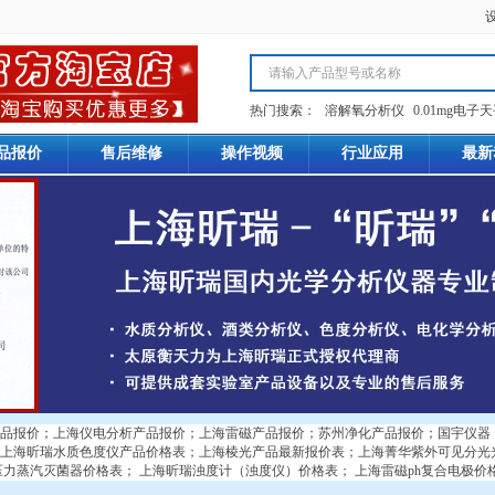
热门搜索：
溶解氧分析仪
0.01mg电子
品报价
售后维修
操作视频
行业应用
最新
品报价
；
上海仪电分析产品报价
；
上海雷磁产品报价
；
苏州净化产品报价
；
国宇仪器
上海昕瑞水质色度仪产品价格表
；
上海棱光产品最新报价表
；
上海菁华紫外可见分光
压力蒸汽灭菌器价格表
；
上海昕瑞浊度计（浊度仪）价格表
；
上海雷磁ph复合电极价