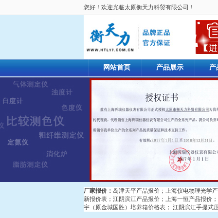
您好！欢迎光临太原衡天力科贸有限公司！
网站首页
产品展示
产
厂家报价：
岛津天平产品报价
；
上海仪电物理光学产
新报价表
；
江阴滨江产品报价
；
上海一恒产品报价
；
宇（原金城国胜）培养箱价格表
；
江阴滨江手提式