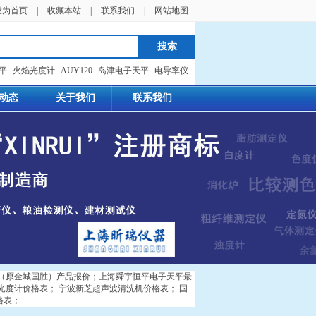
设为首页
|
收藏本站
|
联系我们
|
网站地图
天平
火焰光度计
AUY120
岛津电子天平
电导率仪
动态
关于我们
联系我们
（原金城国胜）产品报价
；
上海舜宇恒平电子天平最
光度计价格表
；
宁波新芝超声波清洗机价格表
；
国
格表
；