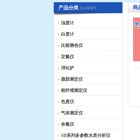
商
产品分类
CLASSFY
浊度计
白度计
比较测色仪
定氮仪
消化炉
脂肪测定仪
粗纤维测定仪
色度仪
气体测定仪
余氯仪
SD系列多参数水质分析仪