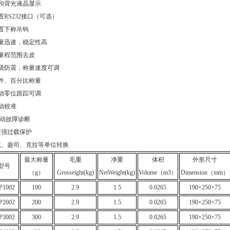
柔和背光液晶显示
内置RS232接口（可选）
内置下称吊钩
称量迅速，稳定性高
全量程范围去皮
四级防震，称量速度可调
计件、百分比称量
自动零位跟踪可调
自动校准
自动故障诊断
.超强过载保护
.克、盎司、克拉等单位转换
最大称量
毛重
净重
体积
外形尺寸
型号
（g）
Grosseight(kg)
NetWeight(kg)
Volume（m3）
Dimension（mm）
P1002
100
2.9
1.5
0.0265
190×250×75
P2002
200
2.9
1.5
0.0265
190×250×75
P3002
300
2.9
1.5
0.0265
190×250×75