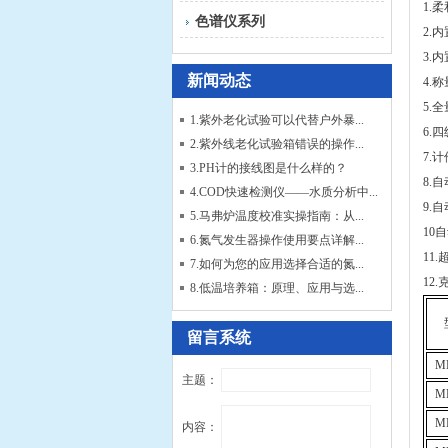
1.
色谱仪系列
2.
3.
新闻动态
4.
5.
1.紫外老化试验可以代替户外暴...
6.
2.紫外线老化试验箱错误的操作...
7.
3.PH计的接线图是什么样的？
8.
4.COD快速检测仪——水质分析中...
9.
5.马弗炉温度校准实操指南：从...
10
6.氮气发生器操作使用要点详解...
11
7.如何为您的应用选择合适的氮...
12
8.低温培养箱：原理、应用与选...
留言系统
M
主题：
M
M
内容：