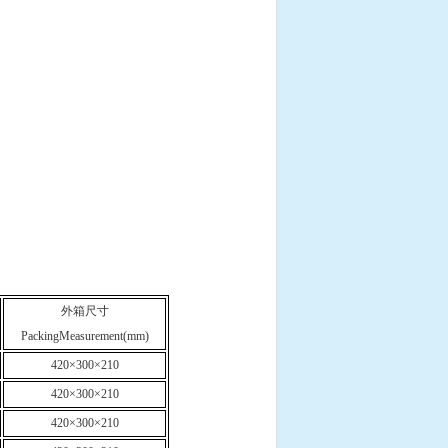
外箱尺寸
PackingMeasurement(mm)
420×300×210
420×300×210
420×300×210