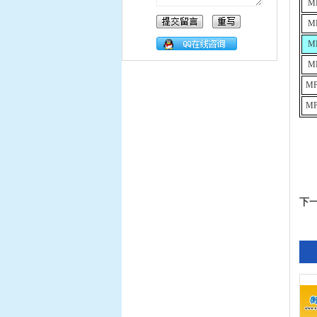
M
M
M
M
MP
MP
下