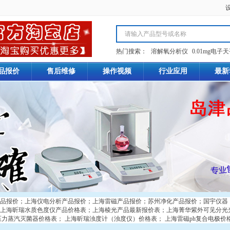
热门搜索：
溶解氧分析仪
0.01mg电子
品报价
售后维修
操作视频
行业应用
最新
品报价
；
上海仪电分析产品报价
；
上海雷磁产品报价
；
苏州净化产品报价
；
国宇仪器
上海昕瑞水质色度仪产品价格表
；
上海棱光产品最新报价表
；
上海菁华紫外可见分光
压力蒸汽灭菌器价格表
；
上海昕瑞浊度计（浊度仪）价格表
；
上海雷磁ph复合电极价