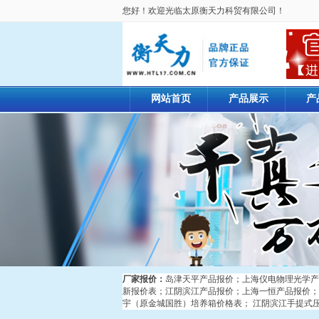
您好！欢迎光临太原衡天力科贸有限公司！
网站首页
产品展示
产
厂家报价：
岛津天平产品报价
；
上海仪电物理光学产
新报价表
；
江阴滨江产品报价
；
上海一恒产品报价
；
宇（原金城国胜）培养箱价格表
；
江阴滨江手提式