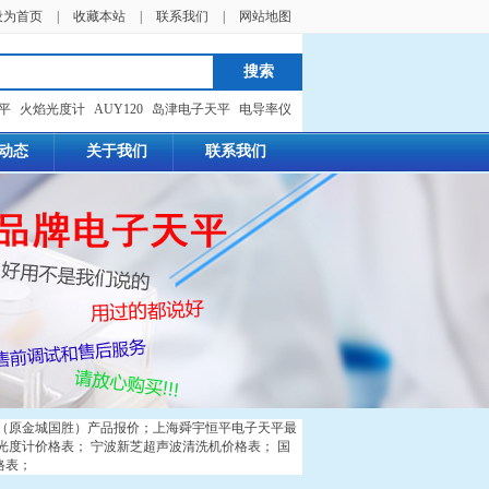
设为首页
|
收藏本站
|
联系我们
|
网站地图
天平
火焰光度计
AUY120
岛津电子天平
电导率仪
动态
关于我们
联系我们
（原金城国胜）产品报价
；
上海舜宇恒平电子天平最
光度计价格表
；
宁波新芝超声波清洗机价格表
；
国
格表
；