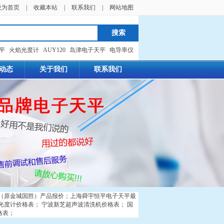
设为首页
|
收藏本站
|
联系我们
|
网站地图
天平
火焰光度计
AUY120
岛津电子天平
电导率仪
动态
关于我们
联系我们
（原金城国胜）产品报价
；
上海舜宇恒平电子天平最
光度计价格表
；
宁波新芝超声波清洗机价格表
；
国
格表
；