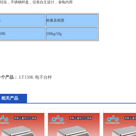
结实，不锈钢秤盘，仪表自主设计，省电内用
号
称量及精度
00K
100kg/10g
一个产品：
LT150K 电子台秤
相关产品