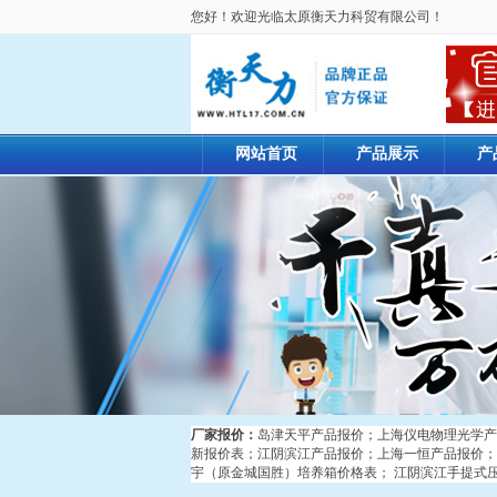
您好！欢迎光临太原衡天力科贸有限公司！
网站首页
产品展示
产
厂家报价：
岛津天平产品报价
；
上海仪电物理光学产
新报价表
；
江阴滨江产品报价
；
上海一恒产品报价
；
宇（原金城国胜）培养箱价格表
；
江阴滨江手提式