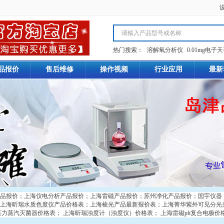
热门搜索：
溶解氧分析仪
0.01mg电子
品报价
售后维修
操作视频
行业应用
最新
品报价
；
上海仪电分析产品报价
；
上海雷磁产品报价
；
苏州净化产品报价
；
国宇仪器
上海昕瑞水质色度仪产品价格表
；
上海棱光产品最新报价表
；
上海菁华紫外可见分光
压力蒸汽灭菌器价格表
；
上海昕瑞浊度计（浊度仪）价格表
；
上海雷磁ph复合电极价