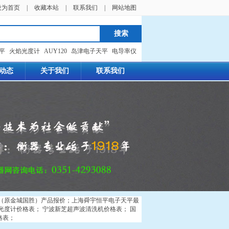
设为首页
|
收藏本站
|
联系我们
|
网站地图
天平
火焰光度计
AUY120
岛津电子天平
电导率仪
动态
关于我们
联系我们
（原金城国胜）产品报价
；
上海舜宇恒平电子天平最
光度计价格表
；
宁波新芝超声波清洗机价格表
；
国
格表
；