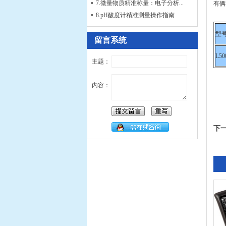
7.微量物质精准称量：电子分析...
有俩
8.pH酸度计精准测量操作指南
型
留言系统
L50
主题：
内容：
下