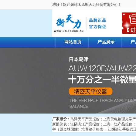
您好！欢迎光临太原衡天力科贸有限公司！
网站首页
产品展示
产
厂家报价：
岛津天平产品报价
；
上海仪电物理光学产
新报价表
；
江阴滨江产品报价
；
上海一恒产品报价
；
宇（原金城国胜）培养箱价格表
；
江阴滨江手提式