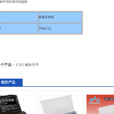
种不同外形可供选择
号
称量及精度
0
500g/0.1g
一个产品：
L102 袖珍天平
相关产品