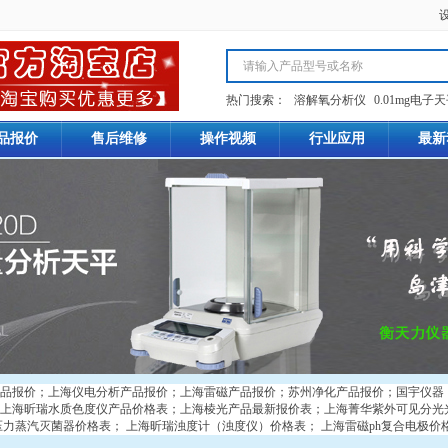
热门搜索：
溶解氧分析仪
0.01mg电子
品报价
售后维修
操作视频
行业应用
最新
品报价
；
上海仪电分析产品报价
；
上海雷磁产品报价
；
苏州净化产品报价
；
国宇仪器
上海昕瑞水质色度仪产品价格表
；
上海棱光产品最新报价表
；
上海菁华紫外可见分光
压力蒸汽灭菌器价格表
；
上海昕瑞浊度计（浊度仪）价格表
；
上海雷磁ph复合电极价