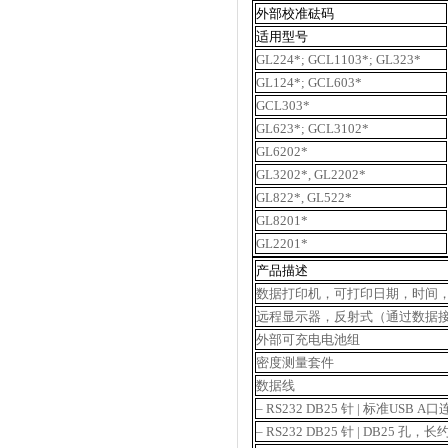
外部校准砝码
适用型号
GL224*; GCL1103*; GL323*
GL124*; GCL603*
GCL303*
GL623*; GCL3102*
GL6202*
GL3202*, GL2202*
GL822*, GL522*
GL8201*
GL2201*
产品描述
数据打印机，可打印日期，时间，
远程显示器，反射式（通过数据
外部可充电电池组
密度测量套件
数据线
– RS232 DB25 针 | 标准USB 
– RS232 DB25 针 | DB25 孔，长约