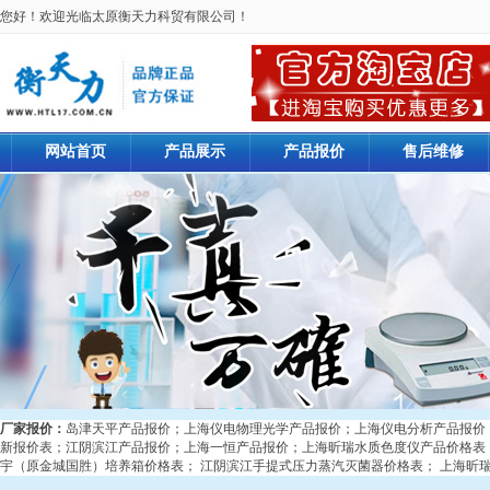
您好！欢迎光临太原衡天力科贸有限公司！
网站首页
产品展示
产品报价
售后维修
厂家报价：
岛津天平产品报价
；
上海仪电物理光学产品报价
；
上海仪电分析产品报价
新报价表
；
江阴滨江产品报价
；
上海一恒产品报价
；
上海昕瑞水质色度仪产品价格表
宇（原金城国胜）培养箱价格表
；
江阴滨江手提式压力蒸汽灭菌器价格表
；
上海昕