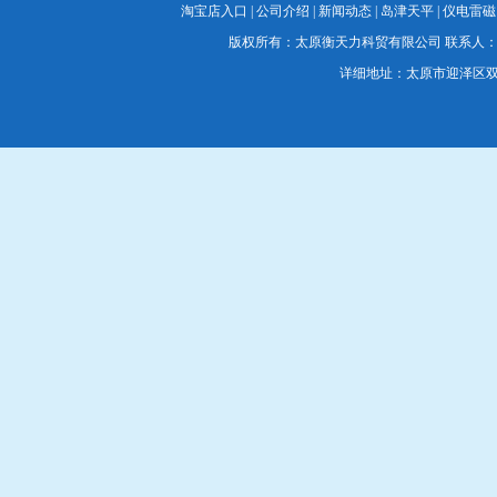
淘宝店入口
|
公司介绍
|
新闻动态
|
岛津天平
|
仪电雷磁
版权所有：太原衡天力科贸有限公司 联系人：蔡经理 联系电
详细地址：太原市迎泽区双塔