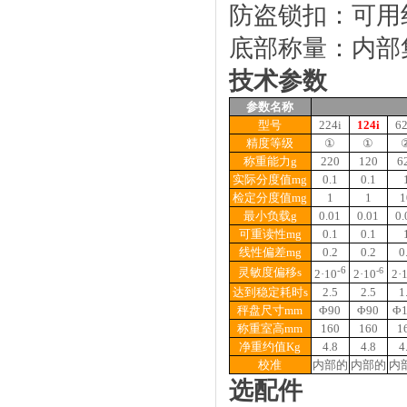
防盗锁扣：可用
底部称量：内部
技术参数
参数名称
型号
224i
124i
62
精度等级
①
①
称重能力g
220
120
6
实际分度值mg
0.1
0.1
检定分度值mg
1
1
1
最小负载g
0.01
0.01
0.
可重读性mg
0.1
0.1
线性偏差mg
0.2
0.2
0
-6
灵敏度偏移s
-6
2·10
2·10
2·
达到稳定耗时s
2.5
2.5
1
秤盘尺寸mm
Φ90
Φ90
Φ1
称重室高mm
160
160
1
净重约值Kg
4.8
4.8
4
校准
内部的
内部的
内
选配件