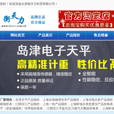
您好！欢迎光临太原衡天力科贸有限公司！
网站首页
产品展示
产品报价
售后维修
厂家报价：
岛津天平产品报价
；
上海仪电物理光学产品报价
；
上海仪电分析产品报价
新报价表
；
江阴滨江产品报价
；
上海一恒产品报价
；
上海昕瑞水质色度仪产品价格表
宇（原金城国胜）培养箱价格表
；
江阴滨江手提式压力蒸汽灭菌器价格表
；
上海昕