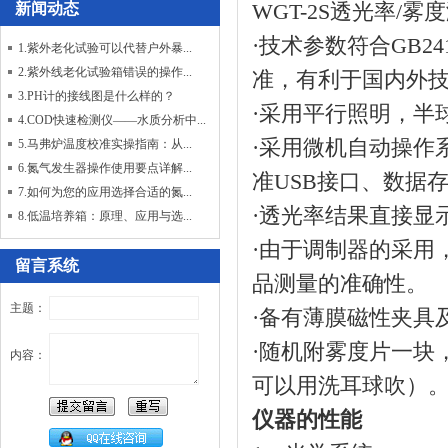
WGT-2S透光率/
新闻动态
·技术参数符合GB2410-
1.紫外老化试验可以代替户外暴...
2.紫外线老化试验箱错误的操作...
准，有利于国内外
3.PH计的接线图是什么样的？
·采用平行照明，半
4.COD快速检测仪——水质分析中...
·采用微机自动操作
5.马弗炉温度校准实操指南：从...
6.氮气发生器操作使用要点详解...
准USB接口、数据存
7.如何为您的应用选择合适的氮...
·透光率结果直接显示到
8.低温培养箱：原理、应用与选...
·由于调制器的采用
留言系统
品测量的准确性。
主题：
·备有薄膜磁性夹具
·随机附雾度片一块
内容：
可以用洗耳球吹）
仪器的性能