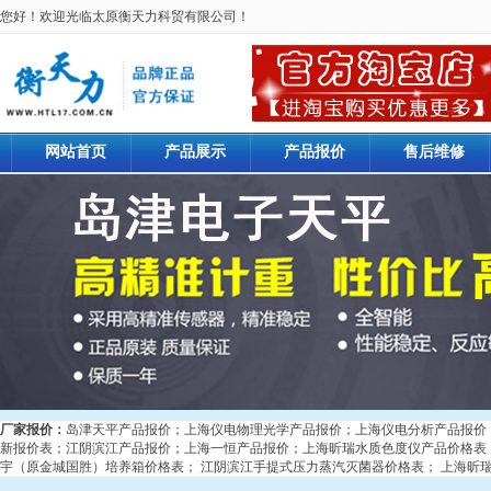
您好！欢迎光临太原衡天力科贸有限公司！
网站首页
产品展示
产品报价
售后维修
厂家报价：
岛津天平产品报价
；
上海仪电物理光学产品报价
；
上海仪电分析产品报价
新报价表
；
江阴滨江产品报价
；
上海一恒产品报价
；
上海昕瑞水质色度仪产品价格表
宇（原金城国胜）培养箱价格表
；
江阴滨江手提式压力蒸汽灭菌器价格表
；
上海昕