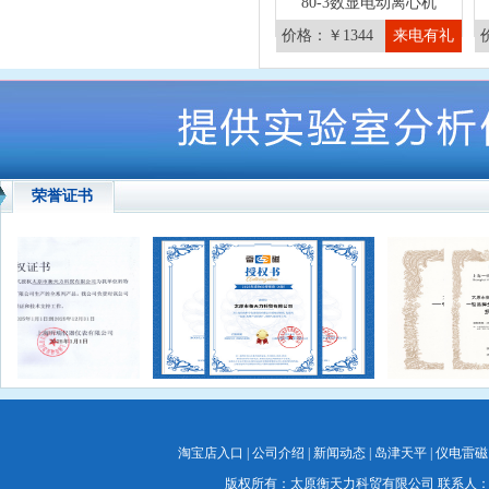
80-3数显电动离心机
价格：￥1344
来电有礼
荣誉证书
淘宝店入口
|
公司介绍
|
新闻动态
|
岛津天平
|
仪电雷磁
版权所有：太原衡天力科贸有限公司 联系人：蔡经理 联系电