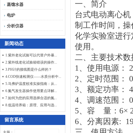
一、简介
蒸馏水器
台式电动离心机
电炉
制工作时间，操
分析仪器
化学实验室进行
新闻动态
使用。
二、主要技术数
1.紫外老化试验可以代替户外暴...
2.紫外线老化试验箱错误的操作...
1、使用电源： 22
3.PH计的接线图是什么样的？
2、定时范围： 0
4.COD快速检测仪——水质分析中...
5.马弗炉温度校准实操指南：从...
3、额定功率： 4
6.氮气发生器操作使用要点详解...
4、调速范围： 0-
7.如何为您的应用选择合适的氮...
8.低温培养箱：原理、应用与选...
5、容 量：6× 2
6、分离因素: 19
留言系统
三、使用方法
主题：