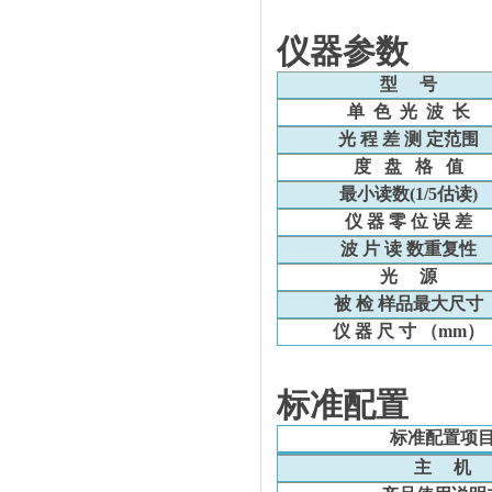
仪器参数
型 号
单
色
光
波
长
光 程 差 测 定范围
度
盘
格
值
最小读数
(1/5
估读
)
仪 器 零 位 误 差
波 片 读 数重复性
光
源
被 检 样品最大尺寸
仪 器 尺 寸 （
mm
）
标准配置
标准配置项
主
机