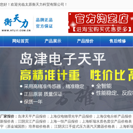
您好！欢迎光临太原衡天力科贸有限公司！
网站首页
产品展示
产品报价
售后维修
厂家报价：
岛津天平产品报价
；
上海仪电物理光学产品报价
；
上海仪电分析产品报价
新报价表
；
江阴滨江产品报价
；
上海一恒产品报价
；
上海昕瑞水质色度仪产品价格表
宇（原金城国胜）培养箱价格表
；
江阴滨江手提式压力蒸汽灭菌器价格表
；
上海昕