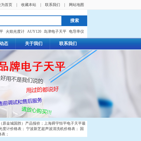
设为首页
|
收藏本站
|
联系我们
|
网站地图
天平
火焰光度计
AUY120
岛津电子天平
电导率仪
动态
关于我们
联系我们
（原金城国胜）产品报价
；
上海舜宇恒平电子天平最
光度计价格表
；
宁波新芝超声波清洗机价格表
；
国
格表
；