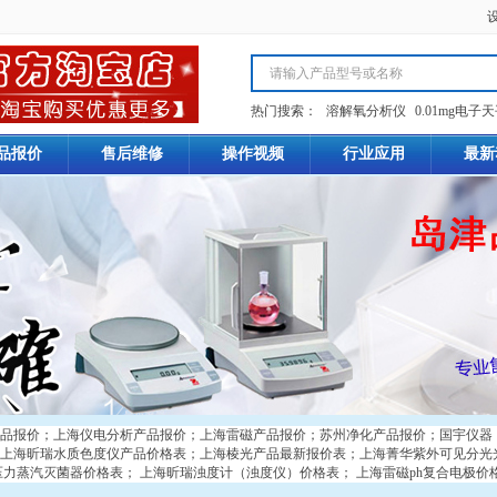
热门搜索：
溶解氧分析仪
0.01mg电子
品报价
售后维修
操作视频
行业应用
最新
品报价
；
上海仪电分析产品报价
；
上海雷磁产品报价
；
苏州净化产品报价
；
国宇仪器
上海昕瑞水质色度仪产品价格表
；
上海棱光产品最新报价表
；
上海菁华紫外可见分光
压力蒸汽灭菌器价格表
；
上海昕瑞浊度计（浊度仪）价格表
；
上海雷磁ph复合电极价