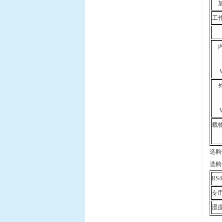
工
载
选购
选购
RS4
专
湿