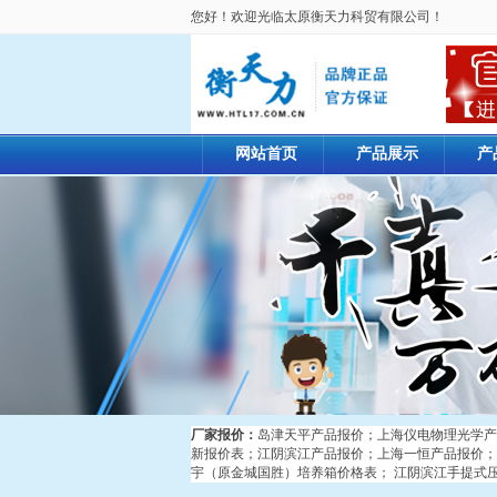
您好！欢迎光临太原衡天力科贸有限公司！
网站首页
产品展示
产
厂家报价：
岛津天平产品报价
；
上海仪电物理光学产
新报价表
；
江阴滨江产品报价
；
上海一恒产品报价
；
宇（原金城国胜）培养箱价格表
；
江阴滨江手提式