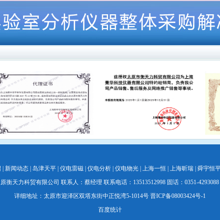
绍
|
新闻动态
|
岛津天平
|
仪电雷磁
|
仪电分析
|
仪电物光
|
上海一恒
|
上海昕瑞
|
舜宇恒
天力科贸有限公司 联系人：蔡经理 联系电话：13513512998 固话：0351-4293088 035
详细地址：太原市迎泽区双塔东街中正悦湾5-1014号
晋ICP备08003424号-1
百度统计