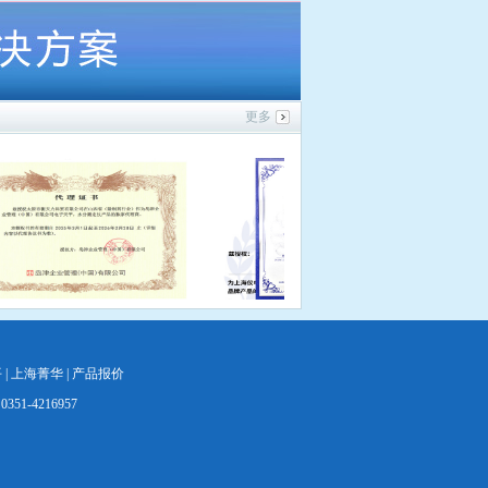
更多
平
|
上海菁华
|
产品报价
1-4216957