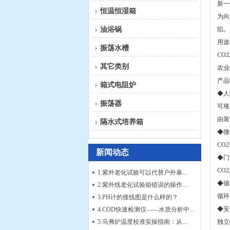
新一
恒温恒湿箱
为向
油浴锅
陷。
用途
振荡水槽
CO
其它类别
农业
产品
箱式电阻炉
◆人
振荡器
可堆
由装
隔水式培养箱
◆微
CO
新闻动态
◆门
CO
1.紫外老化试验可以代替户外暴...
◆循
2.紫外线老化试验箱错误的操作...
循环
3.PH计的接线图是什么样的？
◆安
4.COD快速检测仪——水质分析中...
5.马弗炉温度校准实操指南：从...
独立