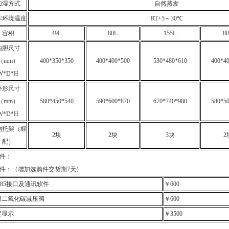
加湿方式
自然蒸发
作环境温度
RT+5
～
30
℃
容积
49L
80L
155L
8
内胆尺寸
（
mm
）
400*350*350
400*400*500
530*480*610
400*4
W*D*H
外形尺寸
（
mm
）
580*450*540
590*600*870
670*740*980
580*5
W*D*H
物托架（标
2
块
2
块
3
块
2
配）
件：
件：（增加选购件交货期7天）
85
接口及通讯软件
￥
600
用二氧化碳减压阀
￥
6
00
度显示
￥
3
500