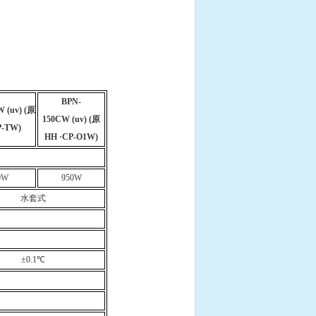
BPN-
 (uv) (
原
150CW (uv)
(
原
P-TW)
HH ·CP-O1W
)
0W
950W
水套式
±0.1
℃