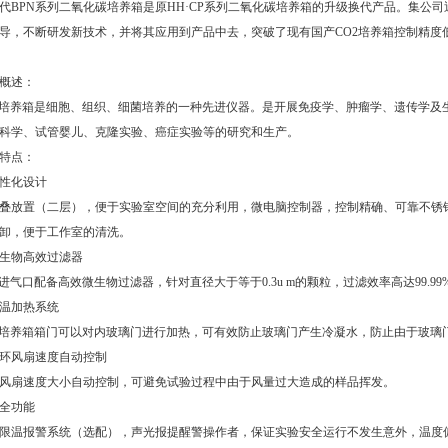
代BPN系列二氧化碳培养箱是原HH·CP系列二氧化碳培养箱的升级换代产品。集公
导，不断研发新技术，并将其应用到产品中去，突破了现有国产CO2培养箱控制精度低
概述：
2培养箱是细胞、组织、细菌培养的一种先进仪器。是开展免疫学、肿瘤学、遗传学及
科学、试管婴儿、克隆实验、癌症实验等的研究和生产。
特点：
性化设计
叠放置（二层），便于实验室空间的充分利用，微电脑控制器，控制精确、可靠不锈
卸，便于工作室的清洗。
生物高效过滤器
2进气口配备高效微生物过滤器，针对直径大于等于0.3u m的颗粒，过滤效率高达99.9
温加热系统
2培养箱箱门可以对内玻璃门进行加热，可有效防止玻璃门产生冷凝水，防止由于玻璃
环风扇速度自动控制
风扇速度大小自动控制，可避免试验过程中由于风量过大造成的样品挥发。
全功能
限温报警系统（选配），声光报提醒警操作者，保证实验安全运行不发生意外，温度