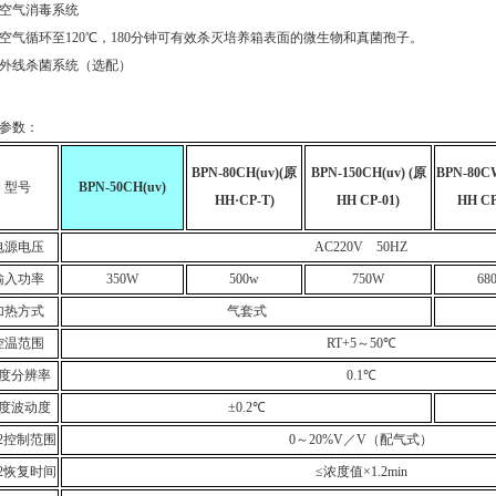
空气消毒系统
空气循环至120℃，180分钟可有效杀灭培养箱表面的微生物和真菌孢子。
外线杀菌系统（选配）
参数：
BPN-80CH(uv)
(
原
BPN-150CH(uv) (
原
BPN-80CW
型号
BPN-50CH(uv)
HH·CP-T)
HH CP-01)
HH C
电源电压
AC220V 50HZ
输入功率
350W
500w
750W
68
加热方式
气套式
控温范围
RT+5
～
50
℃
度分辨率
0.1
℃
度波动度
±0.2
℃
2
控制范围
0
～
20%V
／
V
（配气式）
2
恢复时间
≤
浓度值
×1.2min