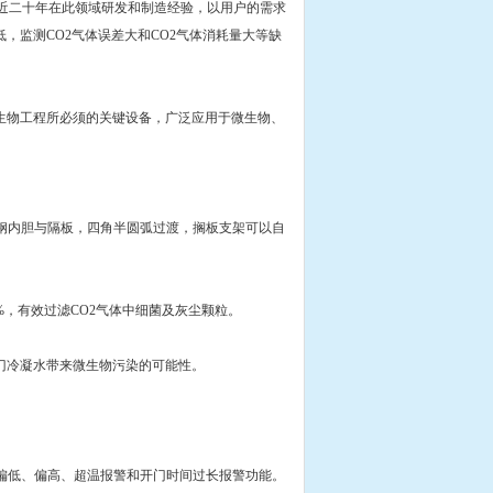
司近二十年在此领域研发和制造经验，以用户的需求
，监测CO2气体误差大和CO2气体消耗量大等缺
生物工程所必须的关键设备，广泛应用于微生物、
钢内胆与隔板，四角半圆弧过渡，搁板支架可以自
9%，有效过滤CO2气体中细菌及灰尘颗粒。
门冷凝水带来微生物污染的可能性。
偏低、偏高、超温报警和开门时间过长报警功能。